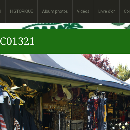
l
HISTORIQUE
Album photos
Vidéos
Livre d'or
Co
C01321