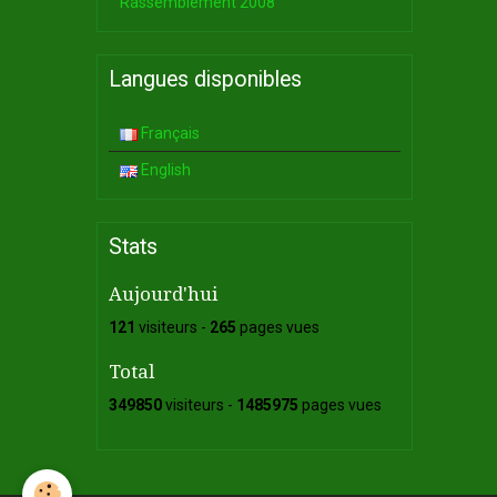
Rassemblement 2008
Langues disponibles
Français
English
Stats
Aujourd'hui
121
visiteurs -
265
pages vues
Total
349850
visiteurs -
1485975
pages vues