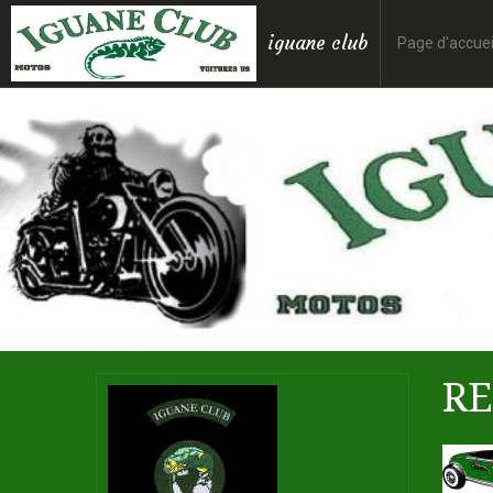
iguane club
Page d'accuei
R