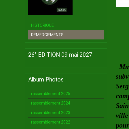
HISTORIQUE
REMERCIEMENTS
26° EDITION 09 mai 2027
Mme.
subv
Album Photos
Serg
rassemblement 2025
camp
rassemblement 2024
Sain
rassemblement 2023
vill
rassemblement 2022
pour