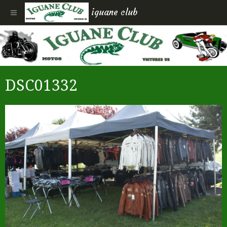
iguane club
DSC01332