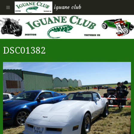
iguane club
DSC01382