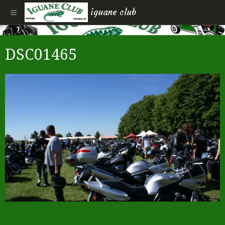
iguane club
DSC01465