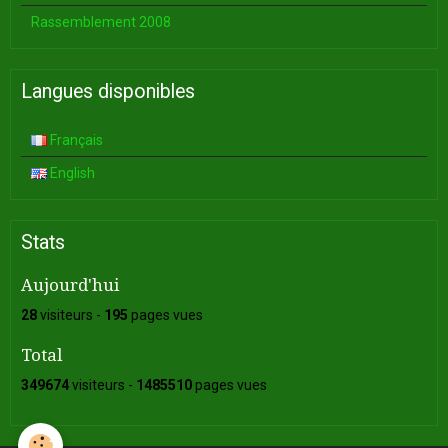
Rassemblement 2008
Langues disponibles
Français
English
Stats
Aujourd'hui
28
visiteurs -
195
pages vues
Total
349674
visiteurs -
1485510
pages vues