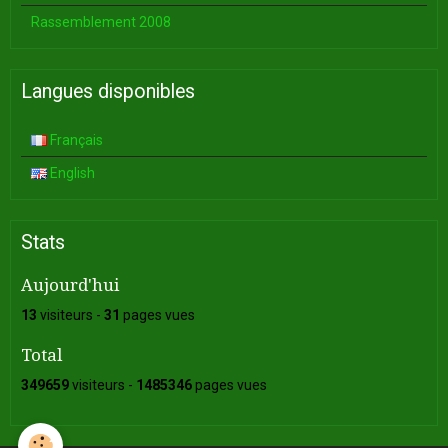
Rassemblement 2008
Langues disponibles
Français
English
Stats
Aujourd'hui
13
visiteurs -
31
pages vues
Total
349659
visiteurs -
1485346
pages vues