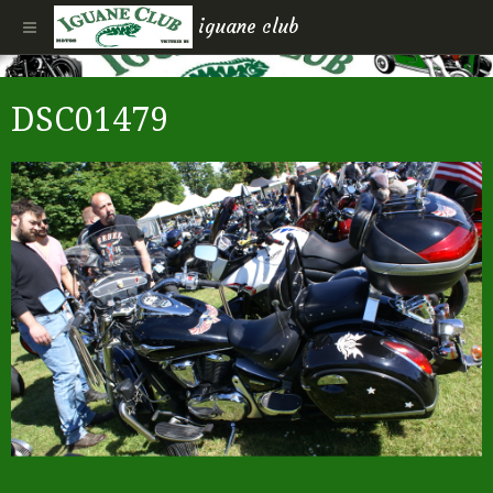
iguane club
DSC01479