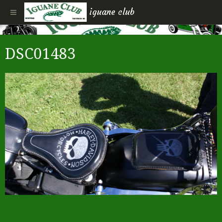
iguane club
DSC01483