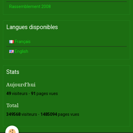
Rassemblement 2008
Langues disponibles
Français
English
Stats
Aujourd'hui
49
visiteurs -
91
pages vues
Total
349568
visiteurs -
1485094
pages vues