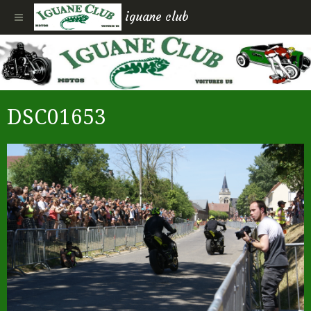
iguane club
DSC01653