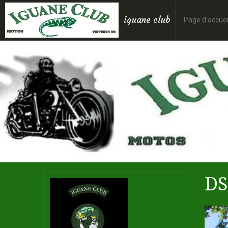
iguane club
Page d'accuei
DS