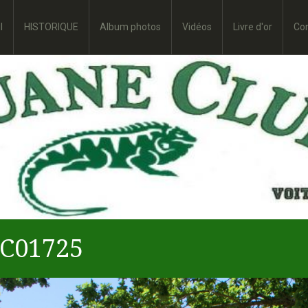
l
HISTORIQUE
Album photos
Vidéos
Livre d'or
Co
C01725