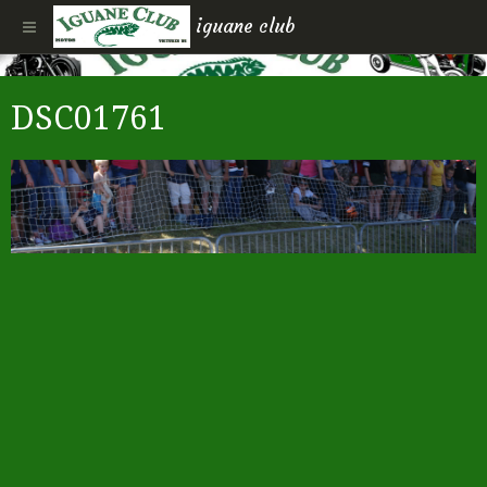
iguane club
DSC01761