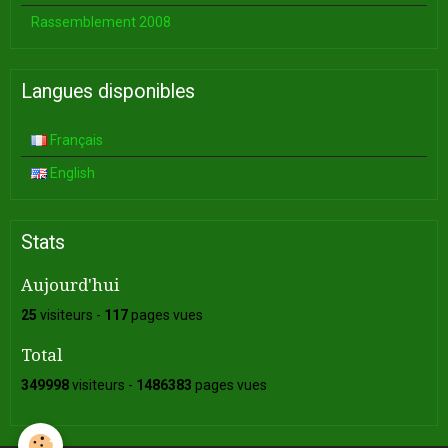
Rassemblement 2008
Langues disponibles
Français
English
Stats
Aujourd'hui
25
visiteurs -
117
pages vues
Total
349998
visiteurs -
1486383
pages vues