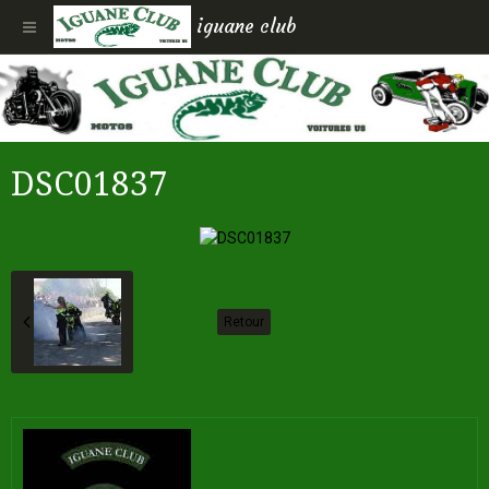
iguane club
DSC01837
Retour