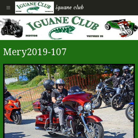
iguane club
Mery2019-107