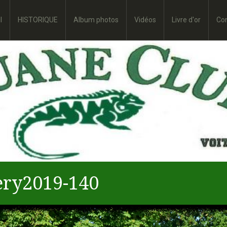
l
HISTORIQUE
Album photos
Vidéos
Livre d'or
Co
ry2019-140