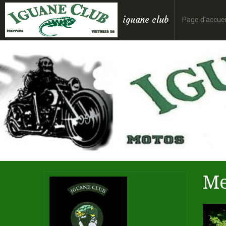
iguane club
Page d'accuei
Me