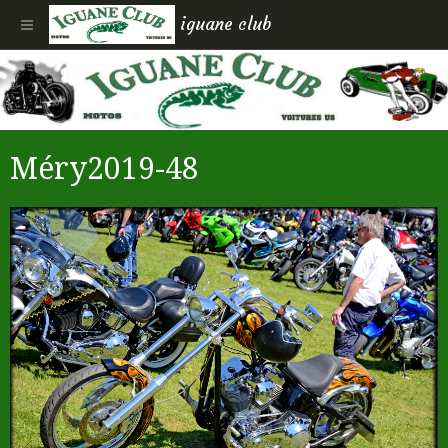
iguane club
Méry2019-48