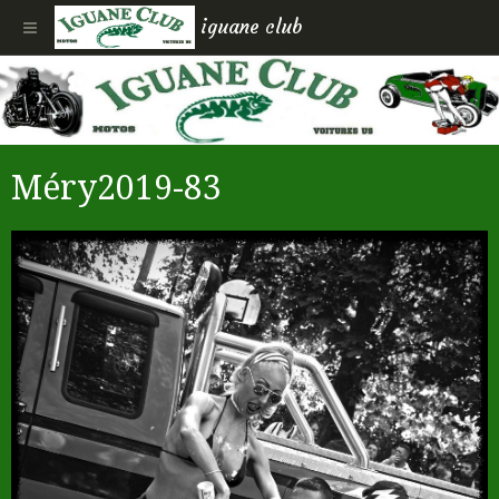
iguane club
Méry2019-83