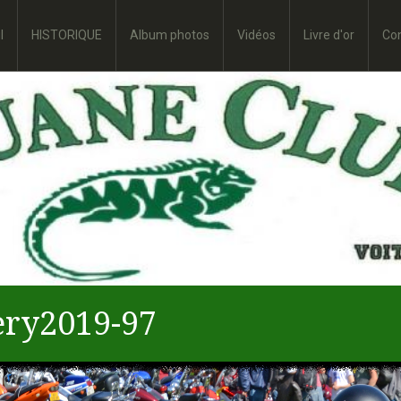
l
HISTORIQUE
Album photos
Vidéos
Livre d'or
Co
ry2019-97