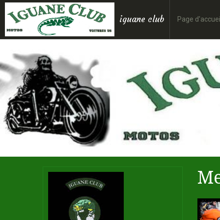
iguane club
Page d'accuei
Me