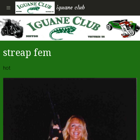
iguane club
streap fem
hot