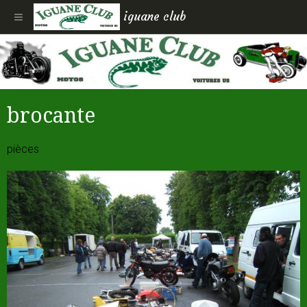
iguane club
brocante
pièces