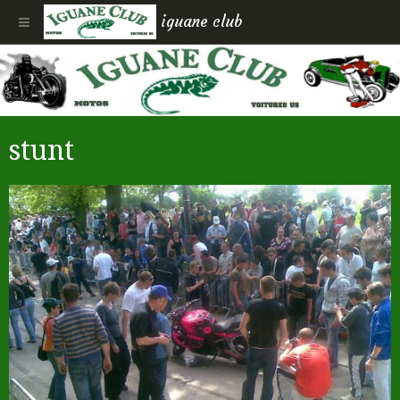
iguane club
stunt