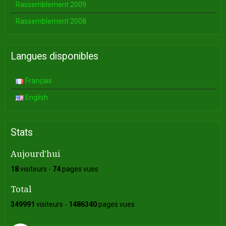
Rassemblement 2009
Rassemblement 2008
Langues disponibles
Français
English
Stats
Aujourd'hui
18
visiteurs -
74
pages vues
Total
349991
visiteurs -
1486340
pages vues