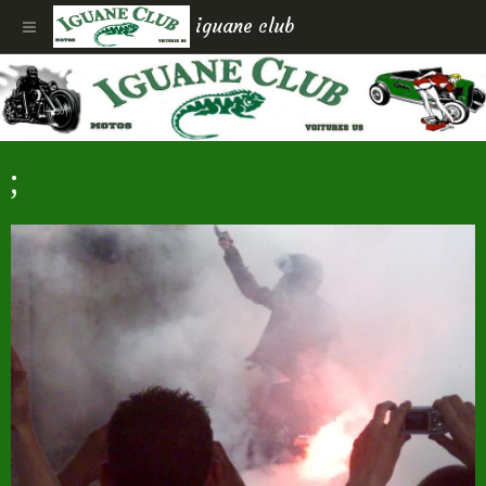
iguane club
;