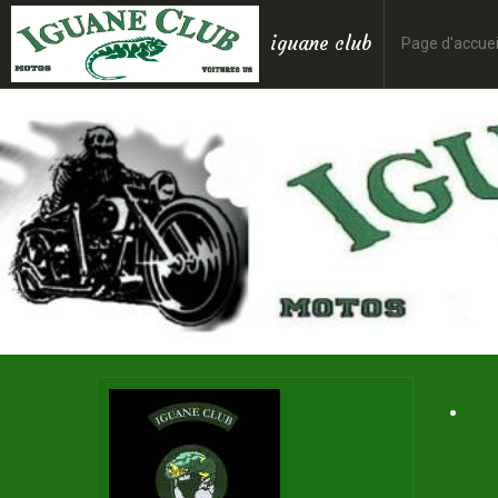
iguane club
Page d'accuei
.