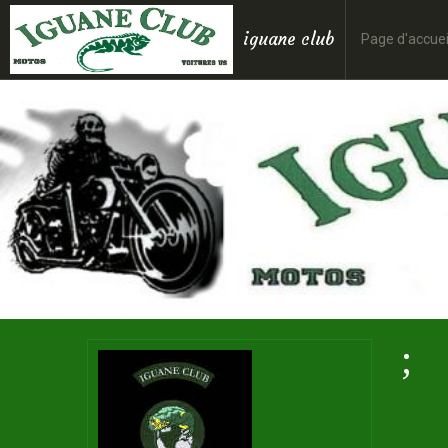
iguane club
Page d'accuei
;