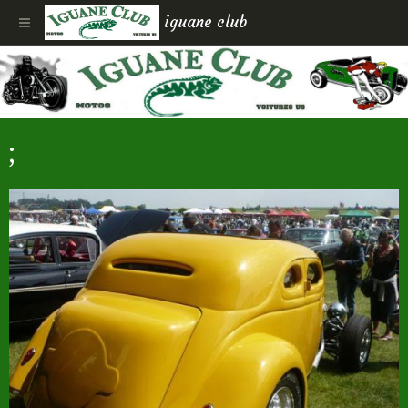
iguane club
;