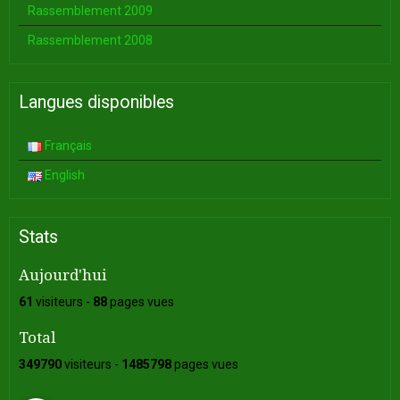
Rassemblement 2009
Rassemblement 2008
Langues disponibles
Français
English
Stats
Aujourd'hui
61
visiteurs -
88
pages vues
Total
349790
visiteurs -
1485798
pages vues