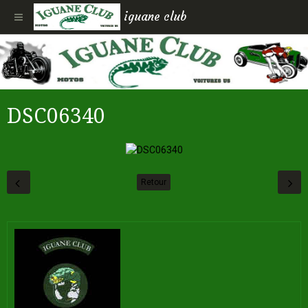
iguane club
DSC06340
Retour