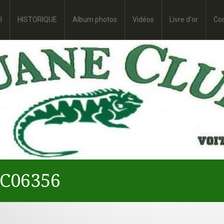
l
HISTORIQUE
Album photos
Vidéos
Livre d'or
Co
C06356