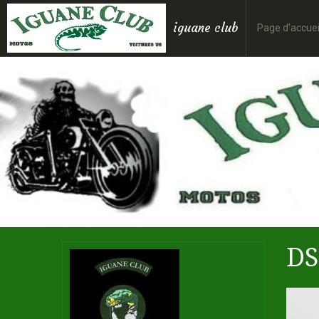
iguane club
Page d'accuei
DS