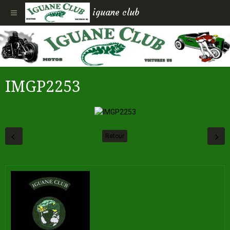
iguane club
IMGP2253
Retour