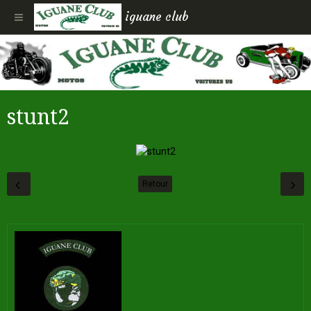
iguane club
stunt2
Retour