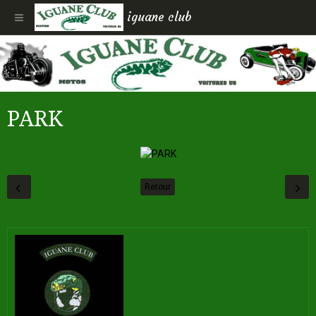
iguane club
PARK
Retour