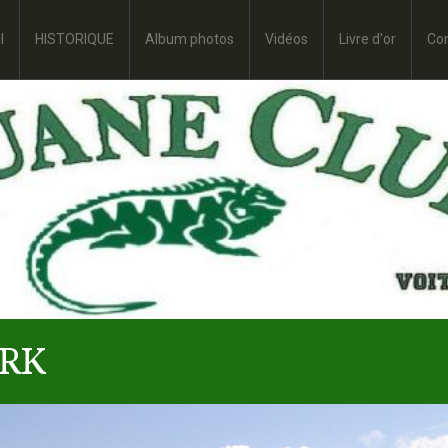
l
HISTORIQUE
Album photos
Vidéos
Livre d'or
Co
RK