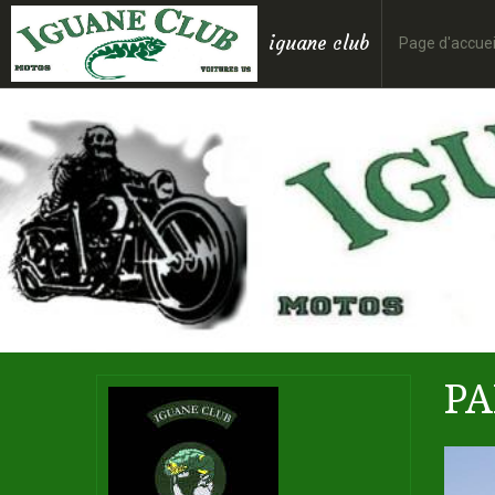
iguane club
Page d'accuei
PA