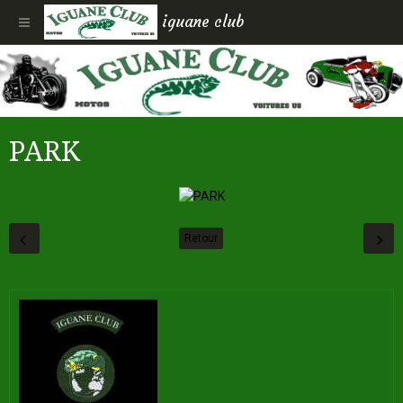
iguane club
PARK
Retour