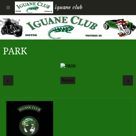
iguane club
PARK
Retour