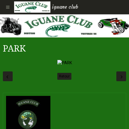
iguane club
PARK
Retour