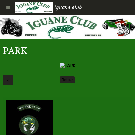
iguane club
PARK
Retour