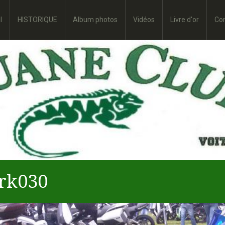
l
HISTORIQUE
Album photos
Vidéos
Livre d'or
Co
rk030