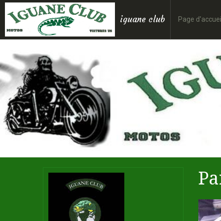
iguane club
Page d'accuei
Pa