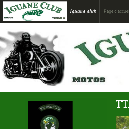
iguane club
Page d'accuei
TT