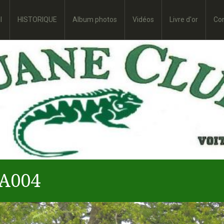
l
HISTORIQUE
Album photos
Vidéos
Livre d'or
Co
A004