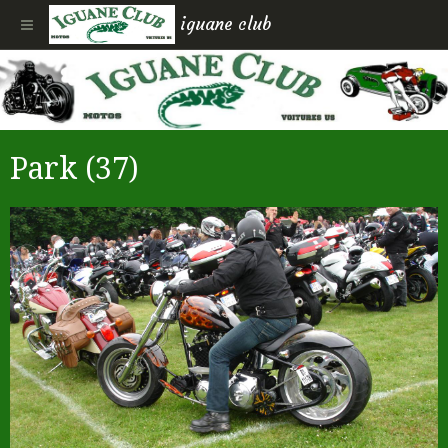
iguane club
Park (37)