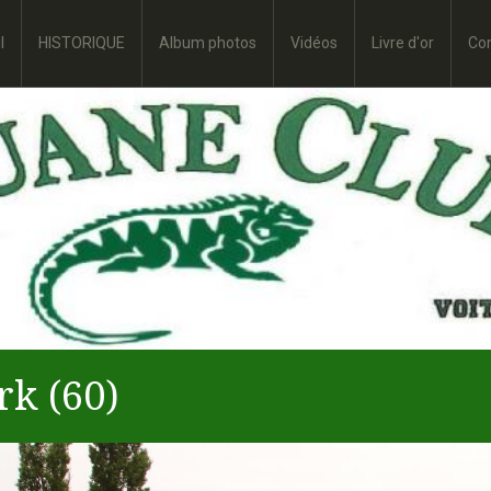
l
HISTORIQUE
Album photos
Vidéos
Livre d'or
Co
rk (60)