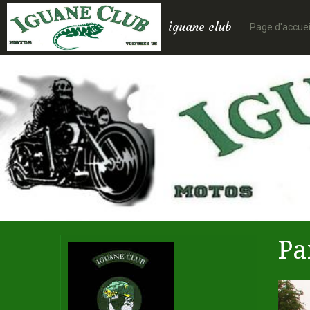
iguane club
Page d'accuei
Pa