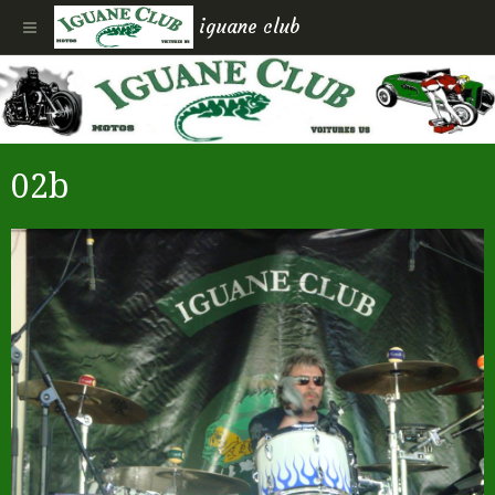
iguane club
02b