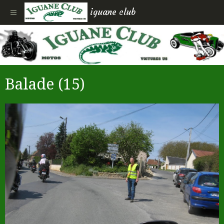
iguane club
Balade (15)