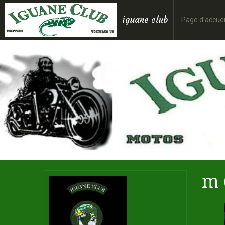
iguane club
Page d'accuei
m 