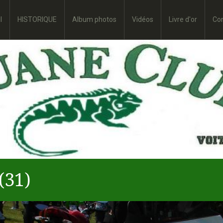
l
HISTORIQUE
Album photos
Vidéos
Livre d'or
Co
(31)