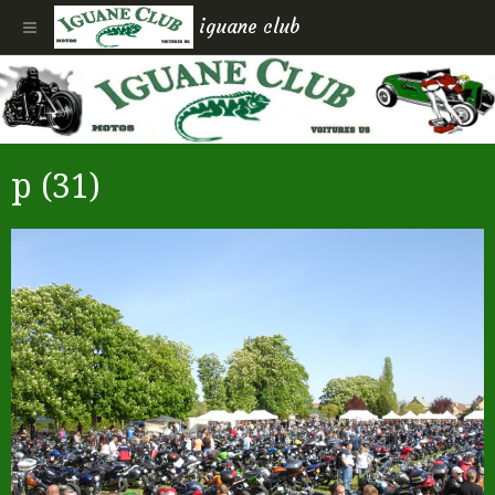
iguane club
p (31)