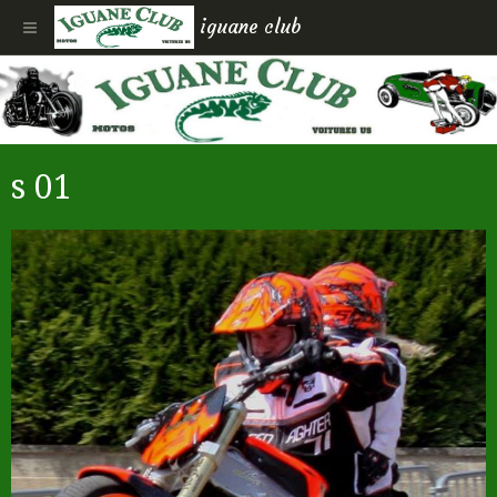
iguane club
s 01