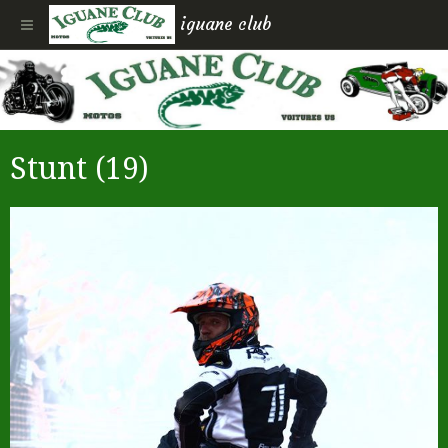
iguane club
Stunt (19)