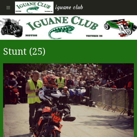
iguane club
Stunt (25)