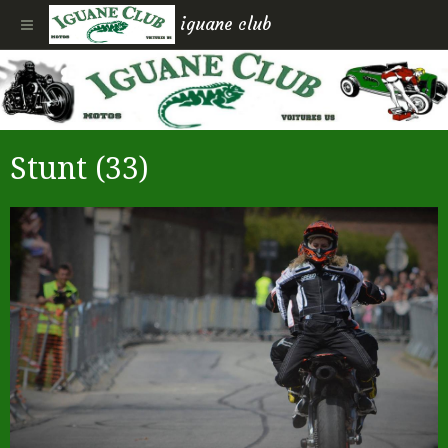
iguane club
Stunt (33)