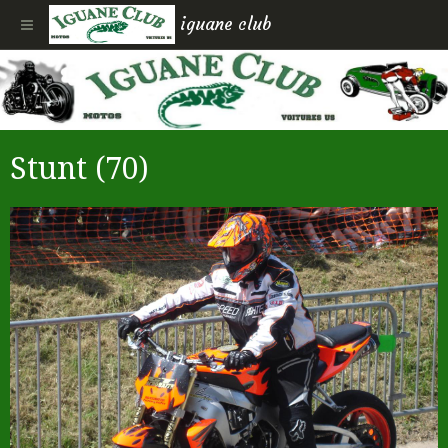
iguane club
Stunt (70)