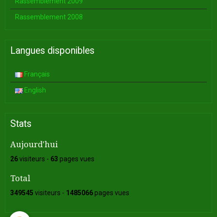
Rassemblement 2009
Rassemblement 2008
Langues disponibles
Français
English
Stats
Aujourd'hui
26
visiteurs -
63
pages vues
Total
349545
visiteurs -
1485066
pages vues