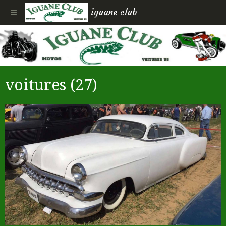
iguane club
voitures (27)