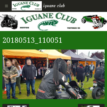
iguane club
20180513_110051